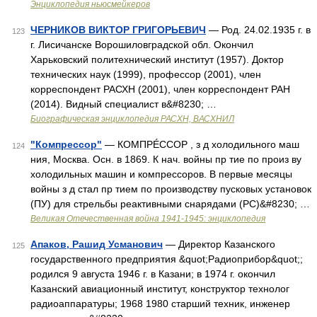
Энциклопедия ньюсмейкеров
ЧЕРНИКОВ ВИКТОР ГРИГОРЬЕВИЧ
— Род. 24.02.1935 г. в
123
г. Лисичанске Ворошиловградской обл. Окончил
Харьковский политехнический институт (1957). Доктор
технических наук (1999), профессор (2001), член
корреспондент РАСХН (2001), член корреспондент РАН
(2014). Видный специалист в&#8230; …
Биографическая энциклопедия РАСХН, ВАСХНИЛ
"Компрессор"
— КОМПРÉССОР , з д холодильного маш
124
ния, Москва. Осн. в 1869. К нач. войны пр тие по произ ву
холодильных машин и компрессоров. В первые месяцы
войны з д стал пр тием по производству пусковых установок
(ПУ) для стрельбы реактивными снарядами (PC)&#8230; …
Великая Отечественная война 1941-1945: энциклопедия
Апаков, Рашид Усманович
— Директор Казанского
125
государственного предприятия &quot;Радиоприбор&quot;;
родился 9 августа 1946 г. в Казани; в 1974 г. окончил
Казанский авиационный институт, конструктор технолог
радиоаппаратуры; 1968 1980 старший техник, инженер