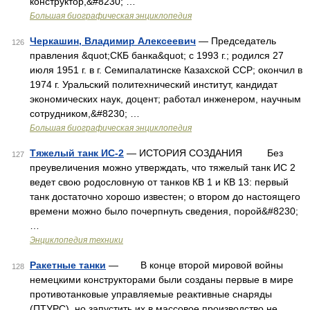
конструктор,&#8230; …
Большая биографическая энциклопедия
Черкашин, Владимир Алексеевич
— Председатель
126
правления &quot;СКБ банка&quot; с 1993 г.; родился 27
июля 1951 г. в г. Семипалатинске Казахской ССР; окончил в
1974 г. Уральский политехнический институт, кандидат
экономических наук, доцент; работал инженером, научным
сотрудником,&#8230; …
Большая биографическая энциклопедия
Тяжелый танк ИС-2
— ИСТОРИЯ СОЗДАНИЯ Без
127
преувеличения можно утверждать, что тяжелый танк ИС 2
ведет свою родословную от танков КВ 1 и КВ 13: первый
танк достаточно хорошо известен; о втором до настоящего
времени можно было почерпнуть сведения, порой&#8230;
…
Энциклопедия техники
Ракетные танки
— В конце второй мировой войны
128
немецкими конструкторами были созданы первые в мире
противотанковые управляемые реактивные снаряды
(ПТУРС), но запустить их в массовое производство не