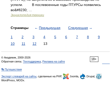
успели. В послевоенные годы ПТУРСы появились
во&#8230; …
Энциклопедия техники
Страницы
←
Предыдущая
Следующая
→
1
2
3
4
5
6
7
8
9
10
11
12
13
© Академик, 2000-2026
18+
Обратная связь:
Техподдержка
,
Реклама на сайте
👣 Путешествия
Экспорт словарей на сайты
, сделанные на PHP,
Joomla,
Drupal,
WordPress, MODx.